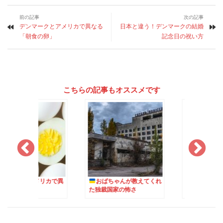
前の記事
次の記事
デンマークとアメリカで異なる
日本と違う！デンマークの結婚
「朝食の卵」
記念日の祝い方
こちらの記事もオススメです
クとアメリカで異
おばちゃんが教えてくれ
米・日・デンマーク
食の卵」
た独裁国家の怖さ
イメージが違ったメ
料理