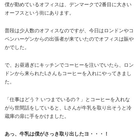
僕が勤めているオフィスは、デンマークで2番目に大きい
MEDIA
TRAVEL
– メディア掲載
– 旅行
オーフスという街にあります。
EVERYDAY
– 日常ブログ
普段は少人数のオフィスなのですが、今日はロンドンやコ
ペンハーゲンからの出張者が来ていたのでオフィスは賑や
かでした。
ABOUT US
- サイトについて
で、お昼過ぎにキッチンでコーヒーを注いでいたら、ロン
ドンから来られたLさんもコーヒーを入れにやってきまし
た。
「仕事はどう？ いつまでいるの？」とコーヒーを入れな
がら世間話をしていると、Lさんが牛乳を取り出そうと冷
蔵庫の扉に手をかけました。
あっ、牛乳は僕がさっき取り出したヨ・・・！