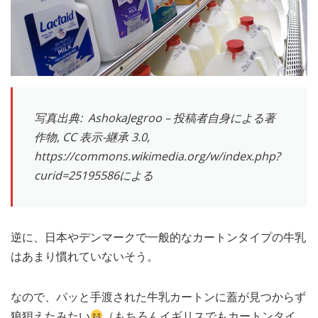
写真出典: AshokaJegroo – 投稿者自身による著
作物, CC 表示-継承 3.0,
https://commons.wikimedia.org/w/index.php?
curid=25195586による
逆に、日本やデンマークで一般的なカートンタイプの牛乳
はあまり慣れていないそう。
なので、パッと手渡された牛乳カートンに蓋が見つからず
狼狽えたみたい
（もちろんイギリスでもカートンタイ