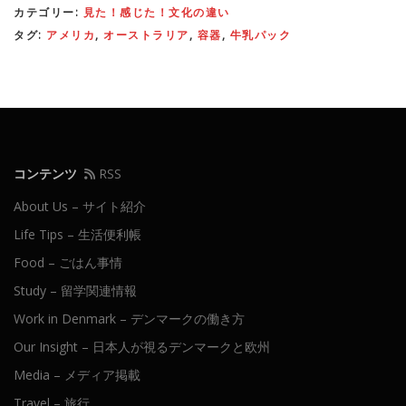
カテゴリー:
見た！感じた！文化の違い
タグ:
アメリカ
,
オーストラリア
,
容器
,
牛乳パック
コンテンツ
RSS
About Us – サイト紹介
Life Tips – 生活便利帳
Food – ごはん事情
Study – 留学関連情報
Work in Denmark – デンマークの働き方
Our Insight – 日本人が視るデンマークと欧州
Media – メディア掲載
Travel – 旅行