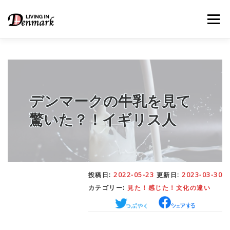
コ
ン
メニュー
テ
ン
ツ
へ
ス
キ
LIFE TIPS
FOOD
– 生活便利帳
– ごはん事情
ッ
プ
デンマークの牛乳を見て
驚いた？！イギリス人
STUDY
– 留学関連情報
WORK
– デンマークの働き方
投稿日:
2022-05-23
更新日:
2023-03-30
カテゴリー:
見た！感じた！文化の違い
OUR INSIGHT
– 日本人の考察