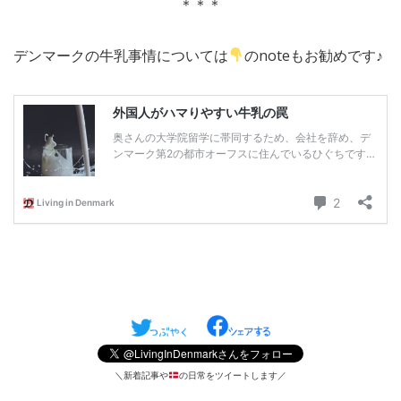
＊＊＊
デンマークの牛乳事情については
のnoteもお勧めです♪
＼新着記事や
の日常をツイートします／