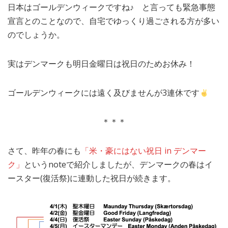
日本はゴールデンウィークですね♪ と言っても緊急事態
MEDIA
TRAVEL
– メディア掲載
– 旅行
宣言とのことなので、自宅でゆっくり過ごされる方が多い
のでしょうか。
EVERYDAY
– 日常ブログ
実はデンマークも明日金曜日は祝日のためお休み！
ABOUT US
- サイトについて
ゴールデンウィークには遠く及びませんが3連休です
＊＊＊
さて、昨年の春にも
「米・豪にはない祝日 in デンマー
ク」
というnoteで紹介しましたが、デンマークの春はイ
ースター(復活祭)に連動した祝日が続きます。