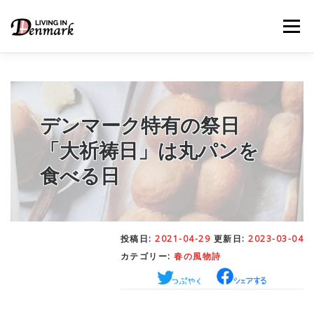
コ
ン
メニュー
テ
ン
ツ
へ
ス
キ
LIFE TIPS
FOOD
– 生活便利帳
– ごはん事情
ッ
デンマーク特有の祭日
プ
「大祈祷日」は丸パンを
STUDY
– 留学関連情報
食べる日
WORK
– デンマークの働き方
投稿日:
2021-04-29
更新日:
2023-03-04
カテゴリー:
春の風物詩
OUR INSIGHT
– 日本人の考察