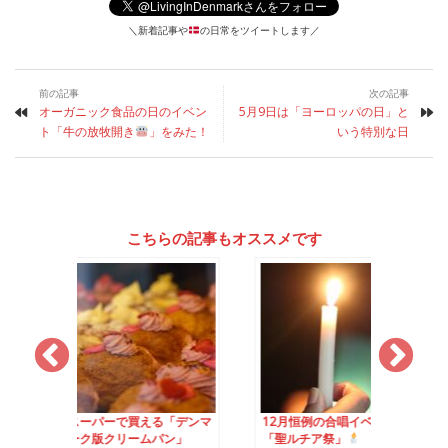
＼新着記事や
の日常をツイートします／
前の記事
次の記事
オーガニック食品の日のイベン
5月9日は「ヨーロッパの日」と
ト「牛の放牧開き
」をみた！
いう特別な日
こちらの記事もオススメです
で買える「デンマ
12月恒例の合唱イベント
廃れつつある11月の
リームパン」
「聖ルチア祭」
日：鴨を食べる日