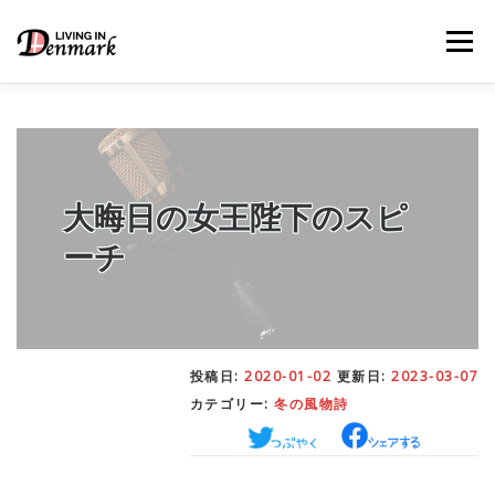
コ
ン
メニュー
テ
ン
ツ
へ
ス
キ
LIFE TIPS
FOOD
– 生活便利帳
– ごはん事情
ッ
プ
大晦日の女王陛下のスピ
ーチ
STUDY
– 留学関連情報
WORK
– デンマークの働き方
投稿日:
2020-01-02
更新日:
2023-03-07
カテゴリー:
冬の風物詩
OUR INSIGHT
– 日本人の考察