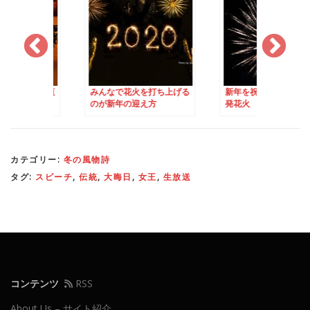
花火を打ち上げる
新年を祝う「無秩序な」連
猫を叩き出す?! 2月
の迎え方
発花火
Fastelavnというイ
カテゴリー:
冬の風物詩
タグ:
スピーチ
,
伝統
,
大晦日
,
女王
,
生放送
コンテンツ
RSS
About Us – サイト紹介