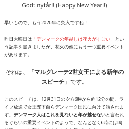
Godt nytår!! (Happy New Year!!)
MEDIA
TRAVEL
– メディア掲載
– 旅行
早いもので、もう2020年に突入ですね！
EVERYDAY
– 日常ブログ
昨日大晦日は
「デンマークの年越しは花火がすごい」
とい
う記事を書きましたが、花火の他にもう一つ重要イベント
ABOUT US
- サイトについて
があります。
それは、
「マルグレーテ2世女王による新年の
スピーチ」
です。
このスピーチは、12月31日の夕方6時から約12分の間、ラ
イブ放送で女王陛下自らデンマーク国民に向けて話されま
す。
デンマーク人はこれを見ないと年が越せない
と言われ
るぐらいの重要イベントのようで、なんとなく6時には鳴