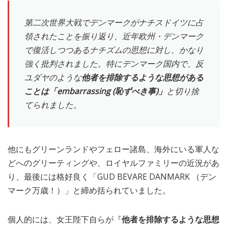
第二次世界大戦でデンマークがナチスドイツに占
領されたことを振り返り、近年欧州・デンマーク
で復活しつつあるナチズムの思想に対し、かなり
強く批判されました。特にデンマーク国内で、反
ユダヤのような
他者を排除するような思想がある
ことは「embarrassing (恥ずべき事)」
と切り捨
てられました。
他にもグリーンランドやフェロー諸島、海外にいる軍人な
どへのグリーティングや、ロイヤルファミリーの近況があ
り、最後には格好良く「GUD BEVARE DANMARK （デン
マーク万歳！）」と締め括られていました。
個人的には、女王陛下自らが『
他者を排除するような思想