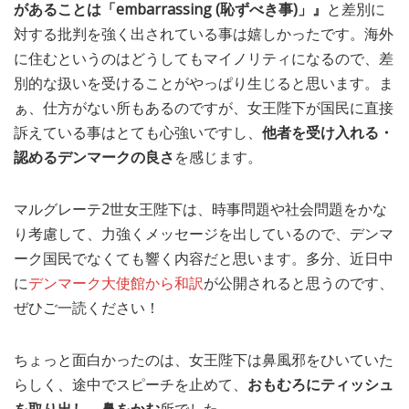
があることは「embarrassing (恥ずべき事)」』
と差別に
対する批判を強く出されている事は嬉しかったです。海外
に住むというのはどうしてもマイノリティになるので、差
別的な扱いを受けることがやっぱり生じると思います。ま
ぁ、仕方がない所もあるのですが、女王陛下が国民に直接
訴えている事はとても心強いですし、
他者を受け入れる・
認めるデンマークの良さ
を感じます。
マルグレーテ2世女王陛下は、時事問題や社会問題をかな
り考慮して、力強くメッセージを出しているので、デンマ
ーク国民でなくても響く内容だと思います。多分、近日中
に
デンマーク大使館から和訳
が公開されると思うのです、
ぜひご一読ください！
ちょっと面白かったのは、女王陛下は鼻風邪をひいていた
らしく、途中でスピーチを止めて、
おもむろにティッシュ