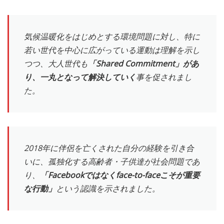
気候温暖化をはじめとする環境問題に対し、特に
若い世代を中心に広がっている運動は理解を示し
つつ、大人世代も
「Shared Commitment」があ
り、一丸となって解決していく
事を促されまし
た。
2018年に伴侶を亡くされた自分の経験を引き合
いに、孤独化する高齢者・子供達が社会問題であ
り、
「Facebookではなくface-to-faceこそが重要
な行動」
という認識を示されました。