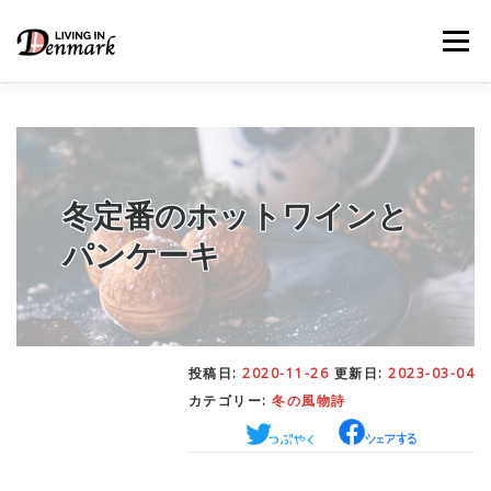
コ
ン
メニュー
テ
ン
ツ
へ
ス
キ
LIFE TIPS
FOOD
– 生活便利帳
– ごはん事情
ッ
プ
冬定番のホットワインと
パンケーキ
STUDY
– 留学関連情報
WORK
– デンマークの働き方
投稿日:
2020-11-26
更新日:
2023-03-04
カテゴリー:
冬の風物詩
OUR INSIGHT
– 日本人の考察