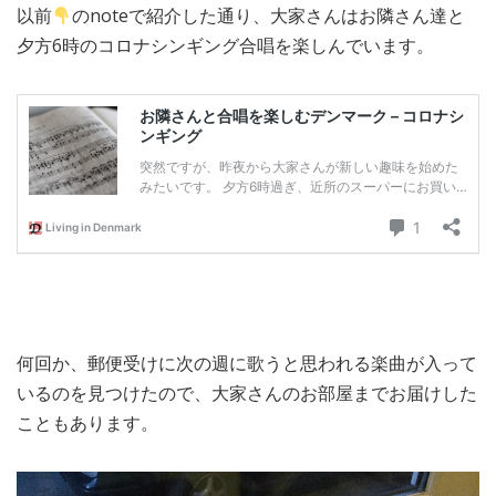
以前
のnoteで紹介した通り、大家さんはお隣さん達と
MEDIA
TRAVEL
– メディア掲載
– 旅行
夕方6時のコロナシンギング合唱を楽しんでいます。
EVERYDAY
– 日常ブログ
ABOUT US
- サイトについて
何回か、郵便受けに次の週に歌うと思われる楽曲が入って
いるのを見つけたので、大家さんのお部屋までお届けした
こともあります。