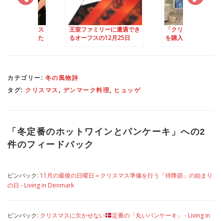
ブルにクリスマス
王室ファミリーに遭遇でき
「クリスマスカレン
ニューが味わいた
るオーフスの12月25日
を購入するなら、11
IKEAへ！
に！
カテゴリー:
冬の風物詩
タグ:
クリスマス
,
デンマーク料理
,
ヒュッゲ
「
冬定番のホットワインとパンケーキ
」への2
件のフィードバック
ピンバック:
11月の最後の日曜日＝クリスマス準備を行う「待降節」の始まり
の日 - Living in Denmark
ピンバック:
クリスマスに欠かせない
定番の「丸いパンケーキ」 - Living in