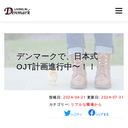
コ
ン
メニュー
テ
ン
ツ
へ
ス
キ
LIFE TIPS
FOOD
– 生活便利帳
– ごはん事情
ッ
プ
デンマークで、日本式
OJT計画進行中〜！！
STUDY
– 留学関連情報
WORK
– デンマークの働き方
投稿日:
2024-04-21
更新日:
2024-07-31
カテゴリー:
リアルな職場から
OUR INSIGHT
– 日本人の考察