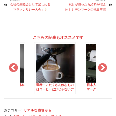
会社の親睦会として楽しめる
祝日が減ったら給料が増え
「マラソンリレー大会」
た？！ デンマークの祝日事情
こちらの記事もオススメです
と言えないのは日本
勤務中にたくさん飲むもの
日本人サラリーマン
はない
はコーヒーだけじゃないデ
マークでジョブ型採
ンマーク人
当する話
カテゴリー:
リアルな職場から