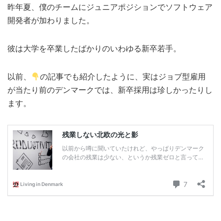
昨年夏、僕のチームにジュニアポジションでソフトウェア
MEDIA
TRAVEL
– メディア掲載
– 旅行
開発者が加わりました。
EVERYDAY
– 日常ブログ
彼は大学を卒業したばかりのいわゆる新卒若手。
以前、
の記事でも紹介したように、実はジョブ型雇用
ABOUT US
- サイトについて
が当たり前のデンマークでは、新卒採用は珍しかったりし
ます。