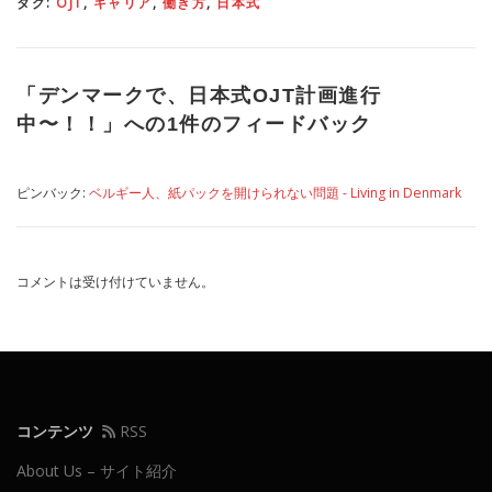
タグ:
OJT
,
キャリア
,
働き方
,
日本式
「
デンマークで、日本式OJT計画進行
中〜！！
」への1件のフィードバック
ピンバック:
ベルギー人、紙パックを開けられない問題 - Living in Denmark
コメントは受け付けていません。
コンテンツ
RSS
About Us – サイト紹介