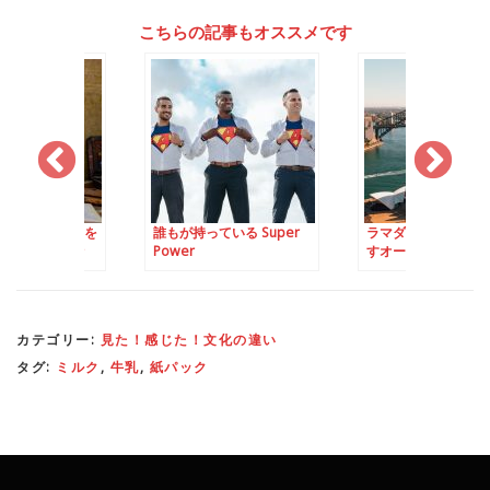
こちらの記事もオススメです
けないので地図を
誰もが持っている Super
ラマダン中の料理で
雑学が増えた話
Power
すオーストラリアの
代
カテゴリー:
見た！感じた！文化の違い
タグ:
ミルク
,
牛乳
,
紙パック