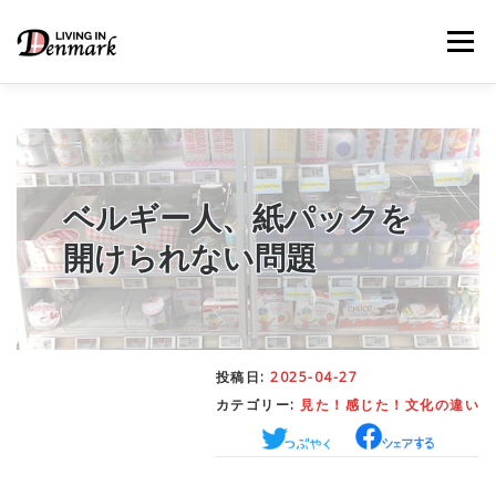
コ
ン
メニュー
テ
ン
ツ
へ
ス
キ
LIFE TIPS
FOOD
– 生活便利帳
– ごはん事情
ッ
プ
ベルギー人、紙パックを
開けられない問題
STUDY
– 留学関連情報
WORK
– デンマークの働き方
投稿日:
2025-04-27
カテゴリー:
見た！感じた！文化の違い
OUR INSIGHT
– 日本人の考察