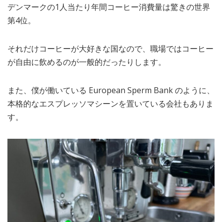
デンマークの1人当たり年間コーヒー消費量は驚きの世界
MEDIA
TRAVEL
– メディア掲載
– 旅行
第4位。
EVERYDAY
– 日常ブログ
それだけコーヒーが大好きな国なので、職場ではコーヒー
が自由に飲めるのが一般的だったりします。
ABOUT US
- サイトについて
また、僕が働いている European Sperm Bank のように、
本格的なエスプレッソマシーンを置いている会社もありま
す。