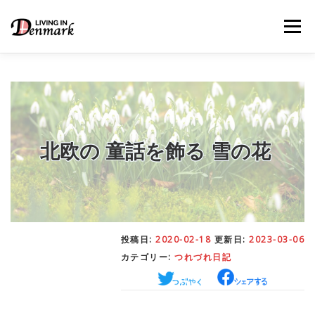
コ
ン
メニュー
テ
ン
ツ
へ
ス
キ
LIFE TIPS
FOOD
– 生活便利帳
– ごはん事情
ッ
プ
北欧の 童話を飾る 雪の花
STUDY
– 留学関連情報
WORK
– デンマークの働き方
投稿日:
2020-02-18
更新日:
2023-03-06
カテゴリー:
つれづれ日記
OUR INSIGHT
– 日本人の考察