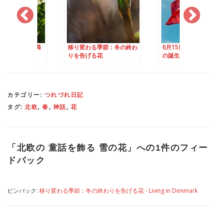
る季節：6月に満
移り変わる季節：冬の終わ
6月15日はデンマー
花
りを告げる花
の誕生日
カテゴリー:
つれづれ日記
タグ:
北欧
,
春
,
神話
,
花
「
北欧の 童話を飾る 雪の花
」への1件のフィー
ドバック
ピンバック:
移り変わる季節：冬の終わりを告げる花 - Living in Denmark