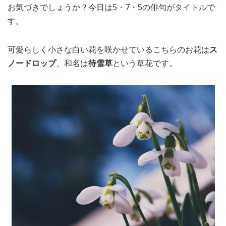
お気づきでしょうか？今日は5・7・5の俳句がタイトルで
MEDIA
TRAVEL
– メディア掲載
– 旅行
す。
EVERYDAY
– 日常ブログ
可愛らしく小さな白い花を咲かせているこちらのお花は
ス
ノードロップ
、和名は
待雪草
という草花です。
ABOUT US
- サイトについて