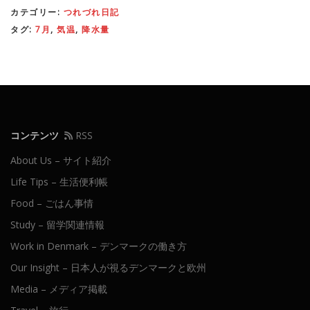
カテゴリー:
つれづれ日記
タグ:
7月
,
気温
,
降水量
コンテンツ
RSS
About Us – サイト紹介
Life Tips – 生活便利帳
Food – ごはん事情
Study – 留学関連情報
Work in Denmark – デンマークの働き方
Our Insight – 日本人が視るデンマークと欧州
Media – メディア掲載