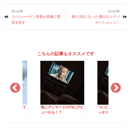
前の記事
次の記事
コペンハーゲン市長が若者に苦
残り3日になった僕のロングバ
言を呈す
ケーションっ！
こちらの記事もオススメです
が凍るぐらい凍て
秋にデンマークのTVにデビ
ついにデンマークのT
ューかも！？
っそりデビュー！！