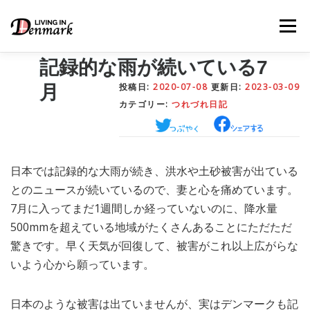
コ
ン
メニュー
テ
ン
ツ
記録的な雨が続いている7
へ
投稿日:
2020-07-08
更新日:
2023-03-09
月
ス
キ
カテゴリー:
つれづれ日記
LIFE TIPS
FOOD
– 生活便利帳
– ごはん事情
ッ
プ
STUDY
– 留学関連情報
日本では記録的な大雨が続き、洪水や土砂被害が出ている
とのニュースが続いているので、妻と心を痛めています。
7月に入ってまだ1週間しか経っていないのに、降水量
WORK
– デンマークの働き方
500mmを超えている地域がたくさんあることにただただ
驚きです。早く天気が回復して、被害がこれ以上広がらな
いよう心から願っています。
OUR INSIGHT
– 日本人の考察
日本のような被害は出ていませんが、実はデンマークも記