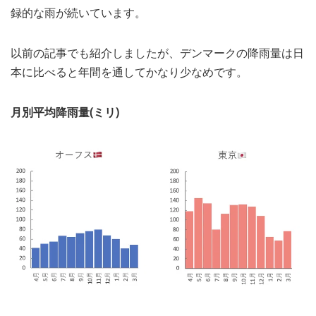
録的な雨が続いています。
MEDIA
TRAVEL
– メディア掲載
– 旅行
以前の記事でも紹介しましたが、デンマークの降雨量は日
EVERYDAY
– 日常ブログ
本に比べると年間を通してかなり少なめです。
月別平均降雨量(ミリ)
ABOUT US
- サイトについて