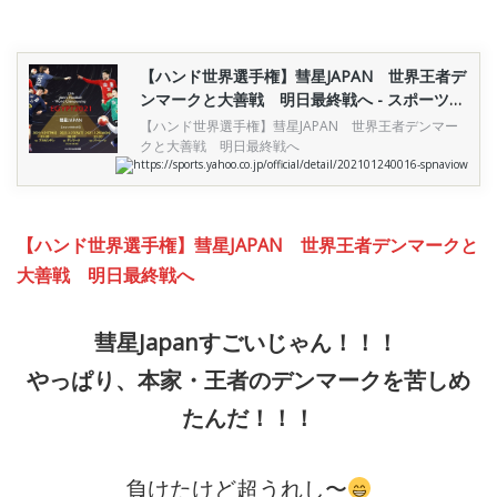
【ハンド世界選手権】彗星JAPAN 世界王者デ
ンマークと大善戦 明日最終戦へ - スポーツナ
ビ
【ハンド世界選手権】彗星JAPAN 世界王者デンマー
クと大善戦 明日最終戦へ
https://sports.yahoo.co.jp/official/detail/202101240016-spnaviow
【ハンド世界選手権】彗星JAPAN 世界王者デンマークと
大善戦 明日最終戦へ
彗星Japanすごいじゃん！！！
やっぱり、本家・王者のデンマークを苦しめ
たんだ！！！
負けたけど超うれし〜