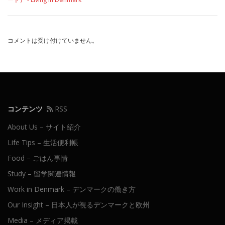
コメントは受け付けていません。
コンテンツ
RSS
About Us – サイト紹介
Life Tips – 生活便利帳
Food – ごはん事情
Study – 留学関連情報
Work in Denmark – デンマークの働き方
Our Insight – 日本人が視るデンマークと欧州
Media – メディア掲載