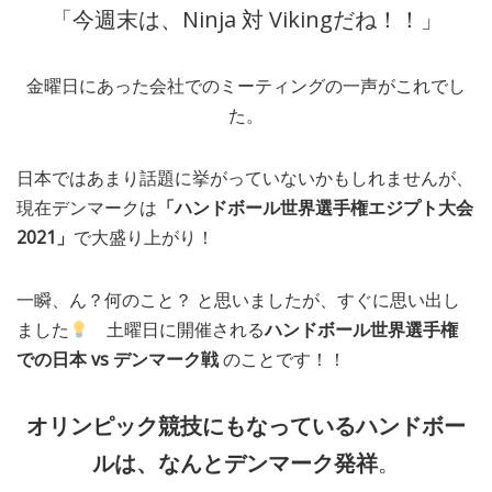
「今週末は、Ninja 対 Vikingだね！！」
MEDIA
TRAVEL
– メディア掲載
– 旅行
金曜日にあった会社でのミーティングの一声がこれでし
EVERYDAY
– 日常ブログ
た。
日本ではあまり話題に挙がっていないかもしれませんが、
ABOUT US
- サイトについて
現在デンマークは
「ハンドボール世界選手権エジプト大会
2021」
で大盛り上がり！
一瞬、ん？何のこと？ と思いましたが、すぐに思い出し
ました
土曜日に開催される
ハンドボール世界選手権
での
日本 vs
デンマーク戦
のことです！！
オリンピック競技にもなっているハンドボー
ルは、なんとデンマーク発祥
。