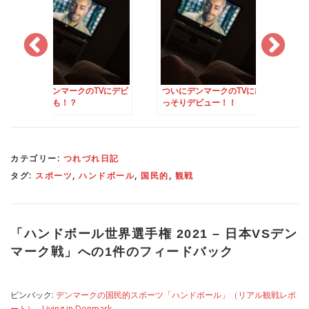
マークのTVにデビ
ついにデンマークのTVにひ
初めて、テスラに乗
！？
っそりデビュー！！
た！
カテゴリー:
つれづれ日記
タグ:
スポーツ
,
ハンドボール
,
国民的
,
観戦
「
ハンドボール世界選手権 2021 – 日本VSデン
マーク戦
」への1件のフィードバック
ピンバック:
デンマークの国民的スポーツ「ハンドボール」（リアル観戦レポ
ート） - Living in Denmark