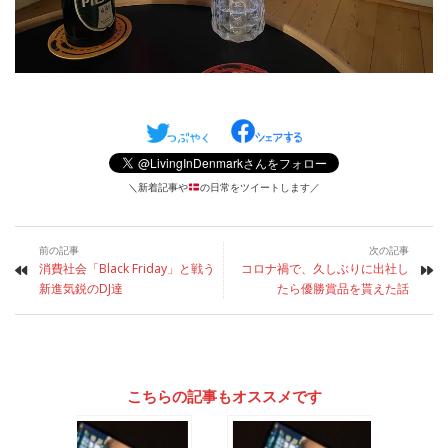
＼新着記事や
の日常をツイートします／
前の記事
次の記事
消費社会「Black Friday」と戦う
コロナ禍で、久しぶりに出社し
新進気鋭のDJ達
たら優勝賞品を貰えた話
こちらの記事もオススメです