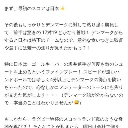
まず、最初のスコアは日本
その後もしっかりとデンマークに対して粘り強く勝負し
て、前半は驚きの 17対19 とかなり善戦！ デンマークから
すると日本は格下のチームなので、意外な食いつきに監督
や選手には若干の焦りが見えたかもっ？！
特に日本は、ゴールキーバーの坂井選手が何度も敵のシュ
ートを止めるというファインプレー！ スピードが速いハ
ンドボールでは珍しく4分以上もデンマークの得点を防い
ちゃったので、心なしかコメンテーターのトーンにも焦り
が見えた気がします・・・（デンマーク語が分からないの
で、本当のことはわかりませんが
）
もしかたら、ラグビーW杯のスコットランド戦のような奇
跡が再び？！ そんなことが起きたら、曜日は会社で胸を