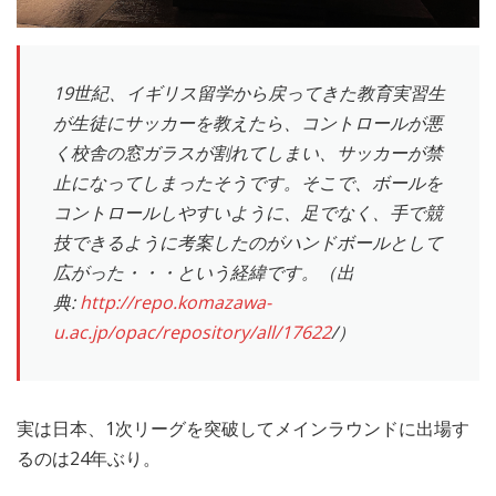
19世紀、イギリス留学から戻ってきた教育実習生
が生徒にサッカーを教えたら、コントロールが悪
く校舎の窓ガラスが割れてしまい、サッカーが禁
止になってしまったそうです。そこで、ボールを
コントロールしやすいように、足でなく、手で競
技できるように考案したのがハンドボールとして
広がった・・・という経緯です。（出
典:
http://repo.komazawa-
u.ac.jp/opac/repository/all/17622
/）
実は日本、1次リーグを突破してメインラウンドに出場す
るのは24年ぶり。