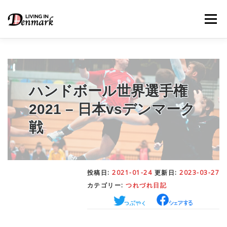
コ
ン
メニュー
テ
ン
ツ
へ
ス
キ
LIFE TIPS
FOOD
– 生活便利帳
– ごはん事情
ッ
ハンドボール世界選手権
プ
2021 – 日本vsデンマーク
STUDY
– 留学関連情報
戦
WORK
– デンマークの働き方
投稿日:
2021-01-24
更新日:
2023-03-27
カテゴリー:
つれづれ日記
OUR INSIGHT
– 日本人の考察