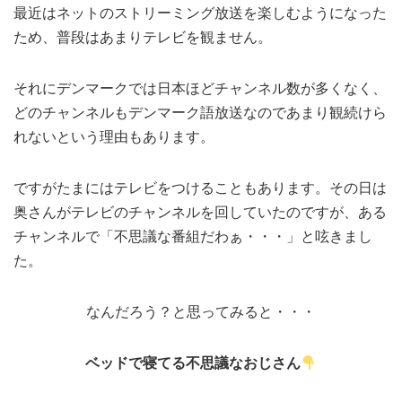
最近はネットのストリーミング放送を楽しむようになった
MEDIA
TRAVEL
– メディア掲載
– 旅行
ため、普段はあまりテレビを観ません。
EVERYDAY
– 日常ブログ
それにデンマークでは日本ほどチャンネル数が多くなく、
どのチャンネルもデンマーク語放送なのであまり観続けら
れないという理由もあります。
ABOUT US
- サイトについて
ですがたまにはテレビをつけることもあります。その日は
奥さんがテレビのチャンネルを回していたのですが、ある
チャンネルで「不思議な番組だわぁ・・・」と呟きまし
た。
なんだろう？と思ってみると・・・
ベッドで寝てる不思議なおじさん