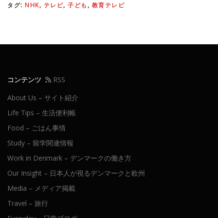
タグ:
NHK
,
テレビ
,
子ども
,
教育テレビ
コンテンツ
RSS
About Us – サイト紹介
Life Tips – 生活便利帳
Food – ごはん事情
Study – 留学関連情報
Work in Denmark – デンマークの働き方
Our Insight – 日本人が視るデンマークと欧州
Media – メディア掲載
Travel – 旅行