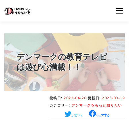
コ
ン
メニュー
テ
ン
ツ
へ
ス
キ
LIFE TIPS
FOOD
– 生活便利帳
– ごはん事情
ッ
プ
デンマークの教育テレビ
は遊び心満載！！
STUDY
– 留学関連情報
WORK
– デンマークの働き方
投稿日:
2022-04-20
更新日:
2023-03-19
カテゴリー:
デンマークをもっと知りたい
OUR INSIGHT
– 日本人の考察