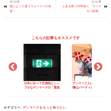
前の記事
次の記事
国によって違うウォーリーの名
とある島で30年続く「ウィス
前！
キー戦争」
こちらの記事もオススメです
べて圧倒的にシン
デンマーク人にとって国旗
北欧では、体温はお
ンマークの「緊急
はパーティに欠かせない
る？！
練日」
重要アイテム
カテゴリー:
デンマークをもっと知りたい