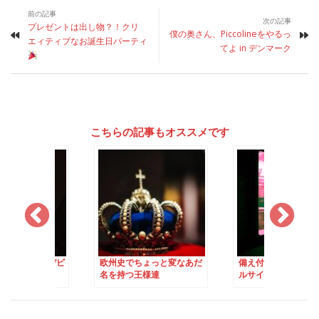
前の記事
次の記事
プレゼントは出し物？！クリ
僕の奥さん、Piccolineをやるっ
エィティブなお誕生日パーティ
てよ in デンマーク
こちらの記事もオススメです
マークのTVにデビ
欧州史でちょっと変なあだ
備え付けの冷蔵庫が
！？
名を持つ王様達
ルサイズ」？！の大