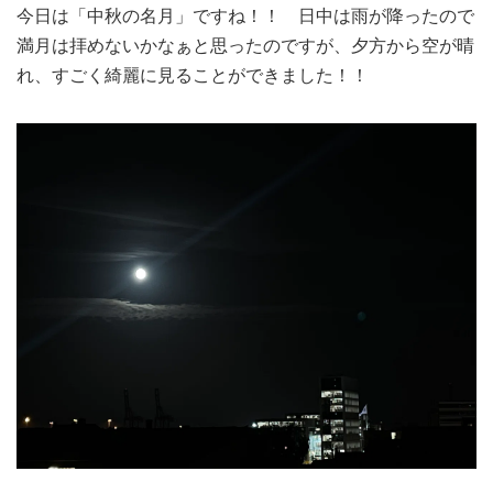
今日は「中秋の名月」ですね！！ 日中は雨が降ったので
MEDIA
TRAVEL
– メディア掲載
– 旅行
満月は拝めないかなぁと思ったのですが、夕方から空が晴
れ、すごく綺麗に見ることができました！！
EVERYDAY
– 日常ブログ
ABOUT US
- サイトについて