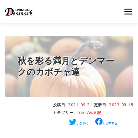
コ
ン
メニュー
テ
ン
ツ
へ
ス
キ
LIFE TIPS
FOOD
– 生活便利帳
– ごはん事情
ッ
プ
秋を彩る満月とデンマー
クのカボチャ達
STUDY
– 留学関連情報
WORK
– デンマークの働き方
投稿日:
2021-09-21
更新日:
2023-03-15
カテゴリー:
つれづれ日記
OUR INSIGHT
– 日本人の考察