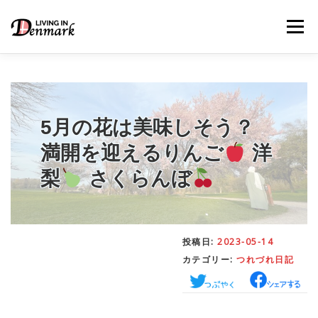
コ
ン
メニュー
テ
ン
ツ
へ
ス
キ
LIFE TIPS
FOOD
– 生活便利帳
– ごはん事情
ッ
5月の花は美味しそう？
プ
満開を迎えるりんご
洋
STUDY
– 留学関連情報
梨
さくらんぼ
WORK
– デンマークの働き方
投稿日:
2023-05-14
カテゴリー:
つれづれ日記
OUR INSIGHT
– 日本人の考察