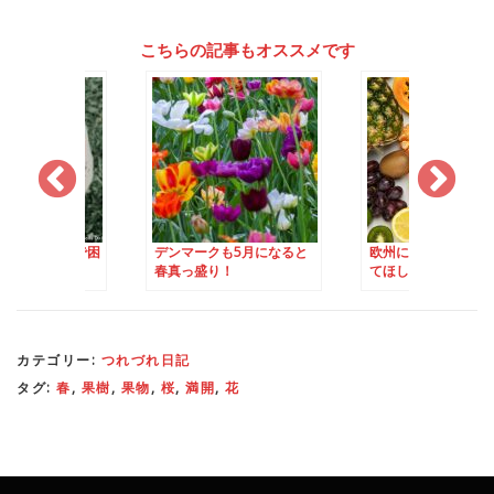
こちらの記事もオススメです
各地
で豊作で困
デンマークも5月になると
欧州に来るなら絶対
2022年の秋
春真っ盛り！
てほしい！「おすす
ーツ」
カテゴリー:
つれづれ日記
タグ:
春
,
果樹
,
果物
,
桜
,
満開
,
花