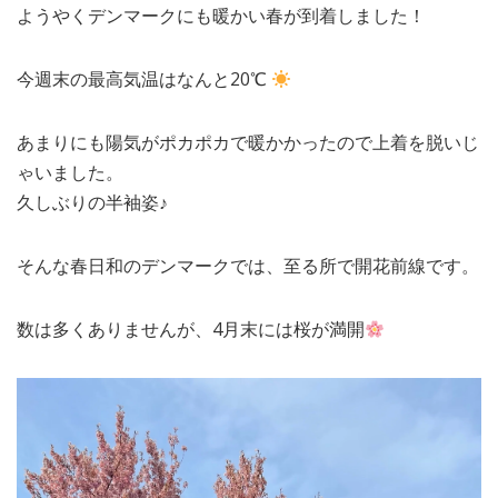
ようやくデンマークにも暖かい春が到着しました！
MEDIA
TRAVEL
– メディア掲載
– 旅行
今週末の最高気温はなんと20℃
EVERYDAY
– 日常ブログ
あまりにも陽気がポカポカで暖かかったので上着を脱いじ
ゃいました。
ABOUT US
- サイトについて
久しぶりの半袖姿♪
そんな春日和のデンマークでは、至る所で開花前線です。
数は多くありませんが、4月末には桜が満開