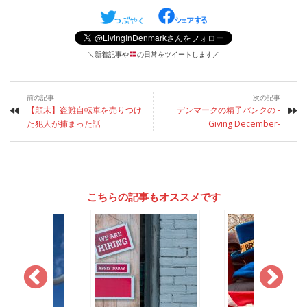
＼新着記事や
の日常をツイートします／
前の記事
次の記事
【顛末】盗難自転車を売りつけ
デンマークの精子バンクの -
た犯人が捕まった話
Giving December-
こちらの記事もオススメです