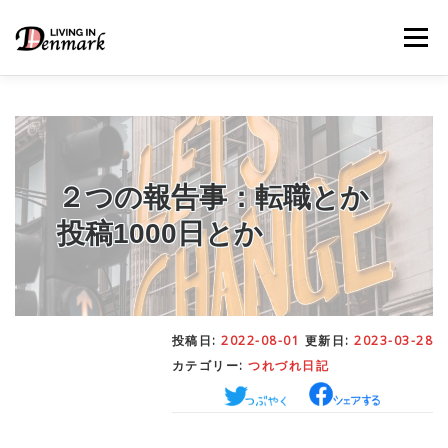
コ
ン
メニュー
テ
ン
ツ
へ
ス
キ
LIFE TIPS
FOOD
– 生活便利帳
– ごはん事情
ッ
プ
２つの報告事：転職とか
投稿1000日とか
STUDY
– 留学関連情報
WORK
– デンマークの働き方
投稿日:
2022-08-01
更新日:
2023-03-28
カテゴリー:
つれづれ日記
OUR INSIGHT
– 日本人の考察