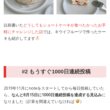
以前書いた
どうしてもショートケーキが食べたかったお手
軽にチャレンジした話
では、キウイフルーツで作ったケー
キも紹介してます
#2 もうすぐ1000日連続投稿
2019年11月にnoteをスタートしてから毎日投稿していた
ら、
なんと8月15日に1000日連続投稿を達成する見込み
に
なりました（計算を間違えていなければ
）