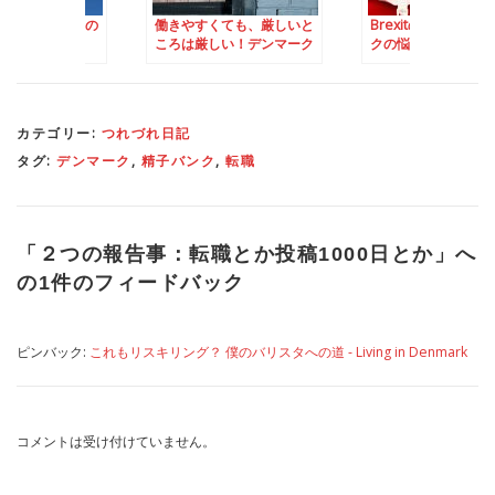
くても、厳しいと
Brexitのリアル：デンマー
備え付けの冷蔵庫
しい！デンマーク
クの悩み – 続編
ルサイズ」？！の
ブ型雇用」
カテゴリー:
つれづれ日記
タグ:
デンマーク
,
精子バンク
,
転職
「
２つの報告事：転職とか投稿1000日とか
」へ
の1件のフィードバック
ピンバック:
これもリスキリング？ 僕のバリスタへの道 - Living in Denmark
コメントは受け付けていません。