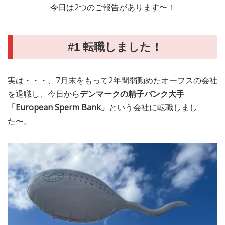
今日は2つのご報告があります〜！
MEDIA
TRAVEL
– メディア掲載
– 旅行
#1 転職しました！
EVERYDAY
– 日常ブログ
実は・・・、7月末をもって2年間弱勤めたオーフスの会社
ABOUT US
- サイトについて
を退職し、今日から
デンマークの精子バンク大手
「European Sperm Bank」
という会社に転職しまし
た〜。