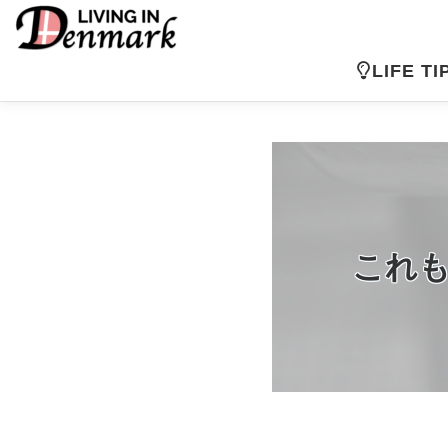
コ
ン
テ
LIFE TI
ン
ツ
へ
ス
キ
ッ
プ
これも