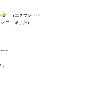
い
（エスプレッソ
使われていました）
ク〜〜！
動画。