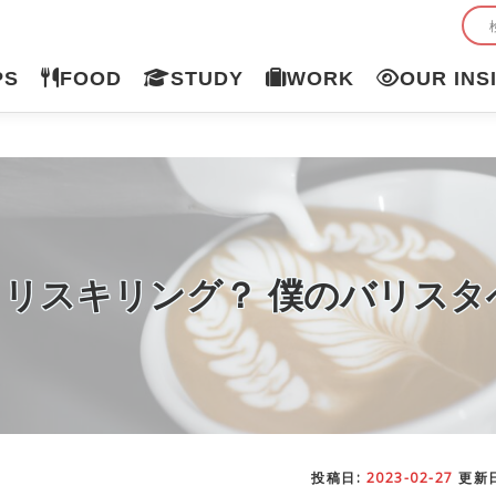
PS
FOOD
STUDY
WORK
OUR INS
リスキリング？ 僕のバリスタ
投稿日:
2023-02-27
更新